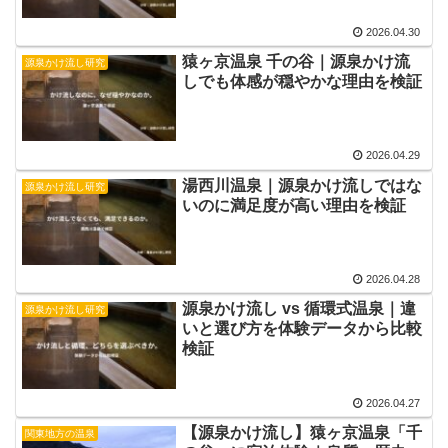
2026.04.30
猿ヶ京温泉 千の谷｜源泉かけ流
源泉かけ流し研究
しでも体感が穏やかな理由を検証
2026.04.29
湯西川温泉｜源泉かけ流しではな
源泉かけ流し研究
いのに満足度が高い理由を検証
2026.04.28
源泉かけ流し vs 循環式温泉｜違
源泉かけ流し研究
いと選び方を体験データから比較
検証
2026.04.27
【源泉かけ流し】猿ヶ京温泉「千
関東地方の温泉