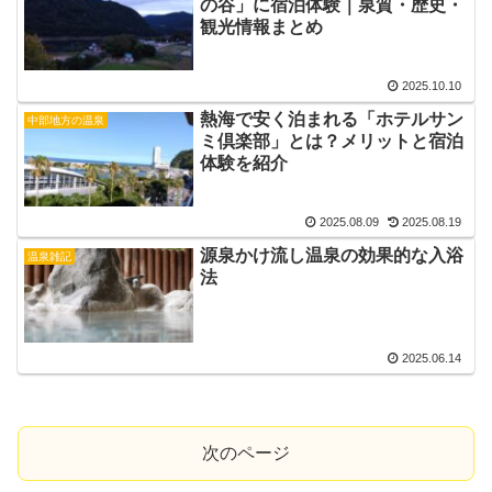
の谷」に宿泊体験｜泉質・歴史・
観光情報まとめ
2025.10.10
熱海で安く泊まれる「ホテルサン
中部地方の温泉
ミ倶楽部」とは？メリットと宿泊
体験を紹介
2025.08.09
2025.08.19
源泉かけ流し温泉の効果的な入浴
温泉雑記
法
2025.06.14
次のページ