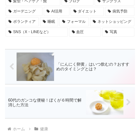
髪型・ヘアケア・髭
ブログ
サングラス
ガーデニング
AI活用
ダイエット
病気予防
ボランティア
睡眠
フォーマル
ネットショッピング
SNS（X・LINEなど）
血圧
写真
「にんにく卵黄」はいつ飲むの？おすす
めのタイミングとは？
60代のガンコな便秘！ぼくが６時間で解
消した方法
ホーム
健康