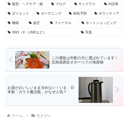
髪型・ヘアケア・髭
ブログ
サングラス
AI活用
ダイエット
ガーデニング
病気予防
ボランティア
睡眠
血圧
フォーマル
ネットショッピング
SNS（X・LINEなど）
写真
この通販は年配の方に選ばれています！
北海道網走オホーツクの海産物
お湯がおいしいまま冷めない！いま、日
本製「ガラス魔法瓶」がなぜ人気？
ホーム
生きがい