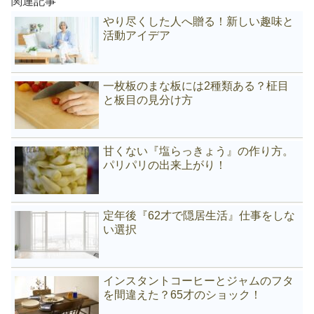
関連記事
やり尽くした人へ贈る！新しい趣味と
活動アイデア
一枚板のまな板には2種類ある？柾目
と板目の見分け方
甘くない『塩らっきょう』の作り方。
パリパリの出来上がり！
定年後『62才で隠居生活』仕事をしな
い選択
インスタントコーヒーとジャムのフタ
を間違えた？65才のショック！