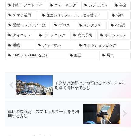
旅行・アウトドア
ウォーキング
カジュアル
年金
スマホ活用
住まい（リフォーム・住み替え）
節約
髪型・ヘアケア・髭
ブログ
サングラス
AI活用
ダイエット
ガーデニング
病気予防
ボランティア
睡眠
フォーマル
ネットショッピング
SNS（X・LINEなど）
血圧
写真
イタリア旅行はいつ行ける？バーチャル
周遊で海外を楽しむ
車用の壊れた「スマホホルダー」を再利
用する方法