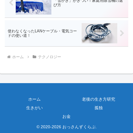
「雪かき」がきつい！家庭用除雪機の選
び方
使わなくなったLANケーブル・電気コー
ドの使い道！
ホーム
テクノロジー
ホーム
老後の生き方研究
生きがい
孤独
お金
© 2020-2026 おっさんずくらぶ.