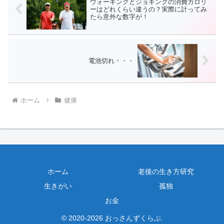
ウォーキングとジョギングの消費カロリ
ーはどれくらい違うの？実際に計ってみ
たら意外な数字が！
電池切れ・・・
ホーム
健康
ホーム
老後の生き方研究
生きがい
孤独
お金
© 2020-2026 おっさんずくらぶ.