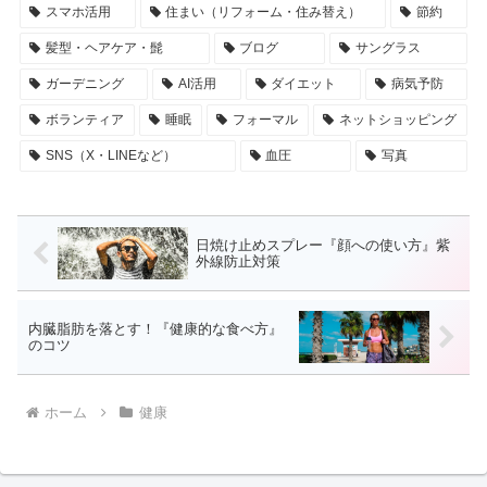
スマホ活用
住まい（リフォーム・住み替え）
節約
髪型・ヘアケア・髭
ブログ
サングラス
ガーデニング
AI活用
ダイエット
病気予防
ボランティア
睡眠
フォーマル
ネットショッピング
SNS（X・LINEなど）
血圧
写真
日焼け止めスプレー『顔への使い方』紫
外線防止対策
内臓脂肪を落とす！『健康的な食べ方』
のコツ
ホーム
健康