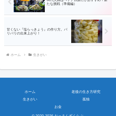
たな挑戦（準備編）
甘くない『塩らっきょう』の作り方。パ
リパリの出来上がり！
ホーム
生きがい
ホーム
老後の生き方研究
生きがい
孤独
お金
© 2020-2026 おっさんずくらぶ.