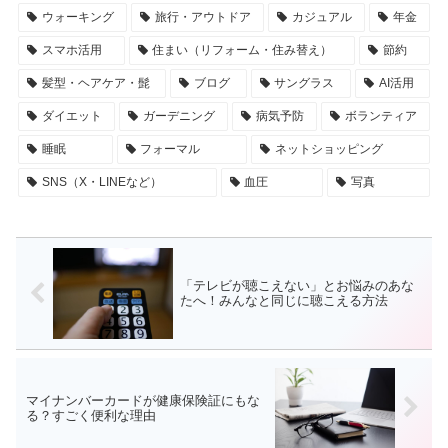
ウォーキング
旅行・アウトドア
カジュアル
年金
スマホ活用
住まい（リフォーム・住み替え）
節約
髪型・ヘアケア・髭
ブログ
サングラス
AI活用
ダイエット
ガーデニング
病気予防
ボランティア
睡眠
フォーマル
ネットショッピング
SNS（X・LINEなど）
血圧
写真
「テレビが聴こえない」とお悩みのあな
たへ！みんなと同じに聴こえる方法
マイナンバーカードが健康保険証にもな
る？すごく便利な理由