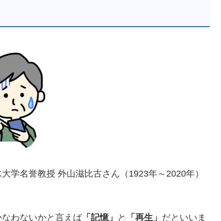
学名誉教授 外山滋比古さん（1923年～2020年）
かなわないかと言えば
「記憶」
と
「再生」
だといいま