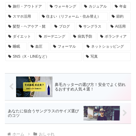
旅行・アウトドア
ウォーキング
カジュアル
年金
スマホ活用
住まい（リフォーム・住み替え）
節約
髪型・ヘアケア・髭
ブログ
サングラス
AI活用
ダイエット
ガーデニング
病気予防
ボランティア
睡眠
血圧
フォーマル
ネットショッピング
SNS（X・LINEなど）
写真
鼻毛カッターの選び方！安全でよく切れ
るおすすめ人気４選！
あなたに似合うサングラスのサイズ選び
のコツ
ホーム
おしゃれ