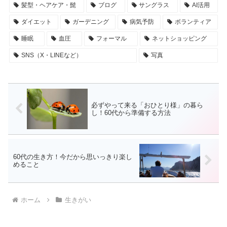
髪型・ヘアケア・髭
ブログ
サングラス
AI活用
ダイエット
ガーデニング
病気予防
ボランティア
睡眠
血圧
フォーマル
ネットショッピング
SNS（X・LINEなど）
写真
必ずやって来る「おひとり様」の暮ら
し！60代から準備する方法
60代の生き方！今だから思いっきり楽し
めること
ホーム
生きがい