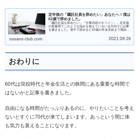
定年後の「嘱託社員を辞めたい」あなたへ！僕は
62歳で辞めました。
「嘱託社員を辞めたい」「仕事内容がキツイ！」。定年後
の再雇用でこのような悩みを抱えているいる方向けに記事
を書きました。途中で辞めると65歳の年金支給まで無給の
空白が不安ですよね。この記事では「僕が62歳で嘱託社員
を辞める決心をする時に悩んだこと」を書きます。嘱託社
2021.09.26
ossans-club.com
員を辞めたい方に、是非読んで欲しいと思います。
おわりに
60代は現役時代と年金生活との狭間にある重要な時間で
はないかと記事を書きました。
自由になる時間がたっぷりあるのに、やりたいことを考え
ないとすぐに70代が来てしまいます。あっという間に体
も気力も衰えることになります。