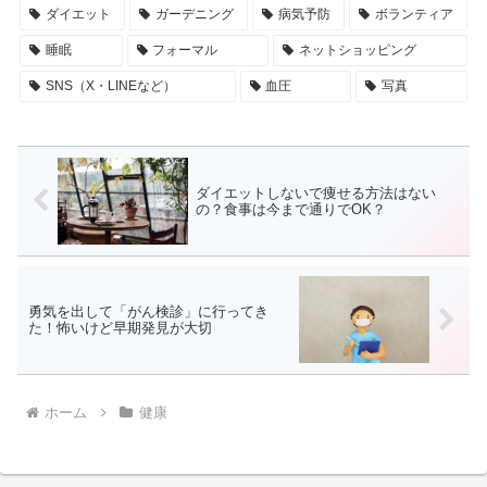
ダイエット
ガーデニング
病気予防
ボランティア
睡眠
フォーマル
ネットショッピング
SNS（X・LINEなど）
血圧
写真
ダイエットしないで痩せる方法はない
の？食事は今まで通りでOK？
勇気を出して「がん検診」に行ってき
た！怖いけど早期発見が大切
ホーム
健康