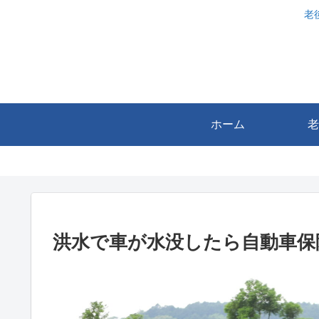
老
ホーム
老
洪水で車が水没したら自動車保