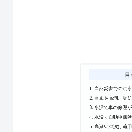
目
自然災害での洪
台風や高潮、堤
水没で車の修理
水没で自動車保
高潮や津波は適