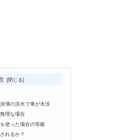
次
水
防決壊の洪水で車が水没
が無理な場合
険を使った場合の等級
用されるか？