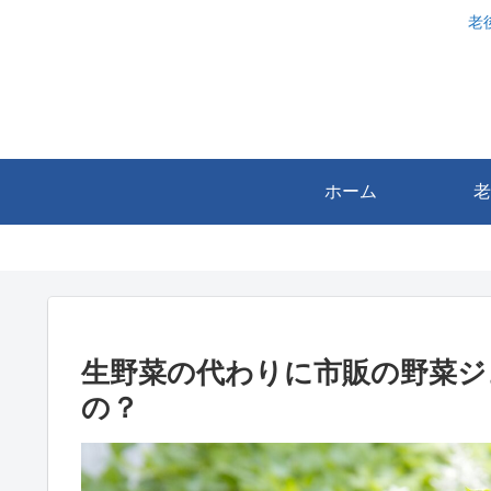
老
ホーム
老
生野菜の代わりに市販の野菜ジ
の？