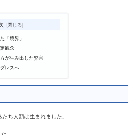
次
した「境界」
固定観念
見方が生み出した弊害
ーダレスへ
に私たち人類は生まれました。
した。