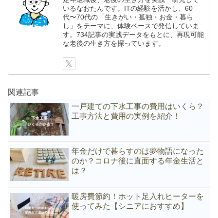
いるなおたんです。ITの経験を活かし、60
代〜70代の「生きがい・孤独・お金・暮ら
し」をテーマに、体験ベースで発信していま
す。734記事の実践データをもとに、再現可能
な老後の生き方を探っています。
関連記事
一戸建ての下水工事の費用はいくら？
工事方法と費用の実例を紹介！
年金だけで暮らすのは夢物語になった
のか？コロナ後に直面する年金生活と
は？
暖房費節約！ホット足入れヒーターを
使ってみた【シニアにおすすめ】