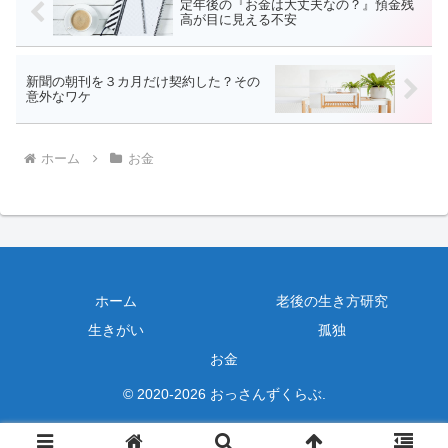
定年後の『お金は大丈夫なの？』預金残
高が目に見える不安
新聞の朝刊を３カ月だけ契約した？その
意外なワケ
ホーム
お金
ホーム
老後の生き方研究
生きがい
孤独
お金
© 2020-2026 おっさんずくらぶ.