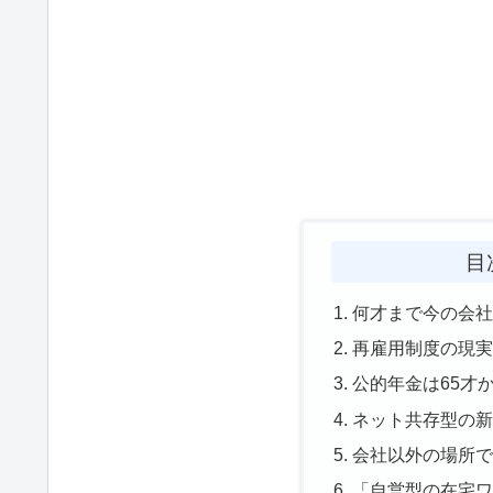
目
何才まで今の会
再雇用制度の現
公的年金は65才
ネット共存型の
会社以外の場所
「自営型の在宅