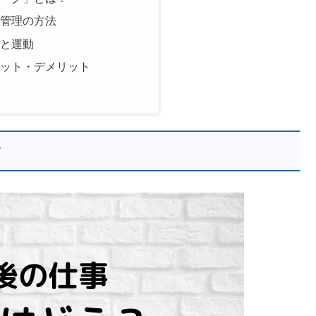
己管理の方法
事と運動
リット・デメリット
？