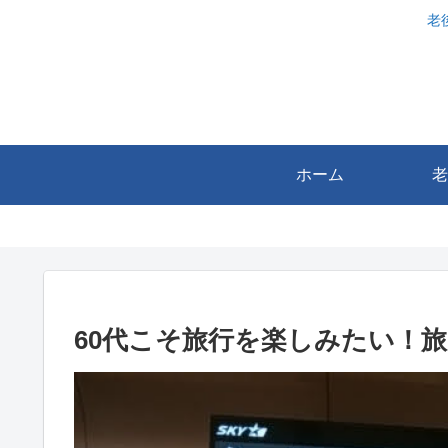
老
ホーム
老
60代こそ旅行を楽しみたい！