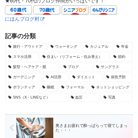
★60代・70代のブログ仲間がいっぱいです！
にほんブログ村
記事の分類
旅行・アウトドア
ウォーキング
カジュアル
年金
スマホ活用
住まい（リフォーム・住み替え）
節約
髪型・ヘアケア・髭
ブログ
サングラス
ガーデニング
AI活用
ダイエット
病気予防
ボランティア
睡眠
フォーマル
ネットショッピング
SNS（X・LINEなど）
血圧
写真
奥さまお疲れで酔っぱらって寝てしまっ
た・・・