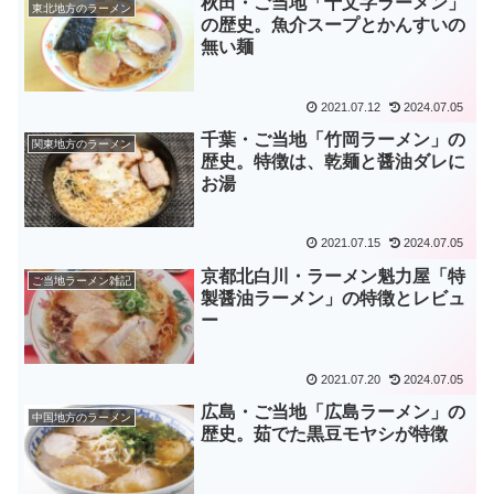
秋田・ご当地「十文字ラーメン」
東北地方のラーメン
の歴史。魚介スープとかんすいの
無い麺
2021.07.12
2024.07.05
千葉・ご当地「竹岡ラーメン」の
関東地方のラーメン
歴史。特徴は、乾麺と醤油ダレに
お湯
2021.07.15
2024.07.05
京都北白川・ラーメン魁力屋「特
ご当地ラーメン雑記
製醤油ラーメン」の特徴とレビュ
ー
2021.07.20
2024.07.05
広島・ご当地「広島ラーメン」の
中国地方のラーメン
歴史。茹でた黒豆モヤシが特徴